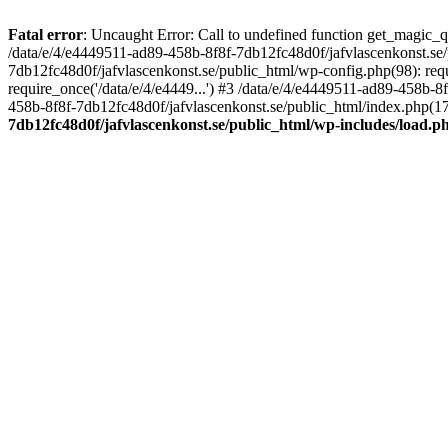
Fatal error
: Uncaught Error: Call to undefined function get_magic_
/data/e/4/e4449511-ad89-458b-8f8f-7db12fc48d0f/jafvlascenkonst.se
7db12fc48d0f/jafvlascenkonst.se/public_html/wp-config.php(98): requ
require_once('/data/e/4/e4449...') #3 /data/e/4/e4449511-ad89-458b-8
458b-8f8f-7db12fc48d0f/jafvlascenkonst.se/public_html/index.php(17):
7db12fc48d0f/jafvlascenkonst.se/public_html/wp-includes/load.p