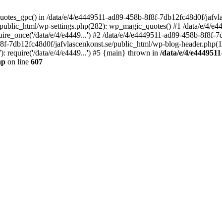
quotes_gpc() in /data/e/4/e4449511-ad89-458b-8f8f-7db12fc48d0f/jafvla
/public_html/wp-settings.php(282): wp_magic_quotes() #1 /data/e/4/e
ire_once('/data/e/4/e4449...') #2 /data/e/4/e4449511-ad89-458b-8f8f-
f8f-7db12fc48d0f/jafvlascenkonst.se/public_html/wp-blog-header.php(12)
 require('/data/e/4/e4449...') #5 {main} thrown in
/data/e/4/e4449511
hp
on line
607