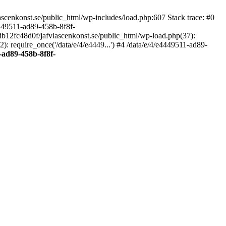
scenkonst.se/public_html/wp-includes/load.php:607 Stack trace: #0
4449511-ad89-458b-8f8f-
7db12fc48d0f/jafvlascenkonst.se/public_html/wp-load.php(37):
: require_once('/data/e/4/e4449...') #4 /data/e/4/e4449511-ad89-
-ad89-458b-8f8f-