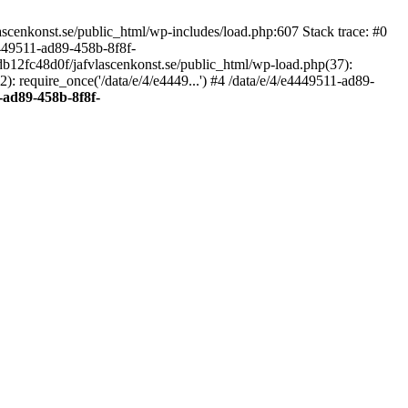
scenkonst.se/public_html/wp-includes/load.php:607 Stack trace: #0
4449511-ad89-458b-8f8f-
7db12fc48d0f/jafvlascenkonst.se/public_html/wp-load.php(37):
: require_once('/data/e/4/e4449...') #4 /data/e/4/e4449511-ad89-
-ad89-458b-8f8f-