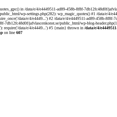
quotes_gpc() in /data/e/4/e4449511-ad89-458b-8f8f-7db12fc48d0f/jafvla
/public_html/wp-settings.php(282): wp_magic_quotes() #1 /data/e/4/e
ire_once('/data/e/4/e4449...') #2 /data/e/4/e4449511-ad89-458b-8f8f-
f8f-7db12fc48d0f/jafvlascenkonst.se/public_html/wp-blog-header.php(12)
 require('/data/e/4/e4449...') #5 {main} thrown in
/data/e/4/e4449511
hp
on line
607