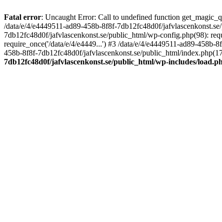
Fatal error
: Uncaught Error: Call to undefined function get_magic_
/data/e/4/e4449511-ad89-458b-8f8f-7db12fc48d0f/jafvlascenkonst.se
7db12fc48d0f/jafvlascenkonst.se/public_html/wp-config.php(98): requ
require_once('/data/e/4/e4449...') #3 /data/e/4/e4449511-ad89-458b-8
458b-8f8f-7db12fc48d0f/jafvlascenkonst.se/public_html/index.php(17):
7db12fc48d0f/jafvlascenkonst.se/public_html/wp-includes/load.p