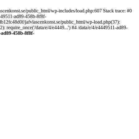
scenkonst.se/public_html/wp-includes/load.php:607 Stack trace: #0
4449511-ad89-458b-8f8f-
7db12fc48d0f/jafvlascenkonst.se/public_html/wp-load.php(37):
: require_once('/data/e/4/e4449...') #4 /data/e/4/e4449511-ad89-
-ad89-458b-8f8f-