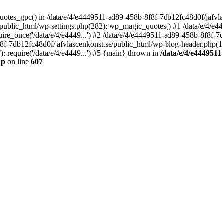
quotes_gpc() in /data/e/4/e4449511-ad89-458b-8f8f-7db12fc48d0f/jafvla
/public_html/wp-settings.php(282): wp_magic_quotes() #1 /data/e/4/e
ire_once('/data/e/4/e4449...') #2 /data/e/4/e4449511-ad89-458b-8f8f-
f8f-7db12fc48d0f/jafvlascenkonst.se/public_html/wp-blog-header.php(12)
 require('/data/e/4/e4449...') #5 {main} thrown in
/data/e/4/e4449511
hp
on line
607