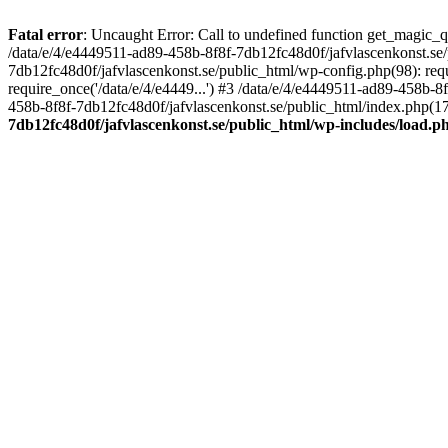
Fatal error
: Uncaught Error: Call to undefined function get_magic_
/data/e/4/e4449511-ad89-458b-8f8f-7db12fc48d0f/jafvlascenkonst.se
7db12fc48d0f/jafvlascenkonst.se/public_html/wp-config.php(98): requ
require_once('/data/e/4/e4449...') #3 /data/e/4/e4449511-ad89-458b-8
458b-8f8f-7db12fc48d0f/jafvlascenkonst.se/public_html/index.php(17):
7db12fc48d0f/jafvlascenkonst.se/public_html/wp-includes/load.p