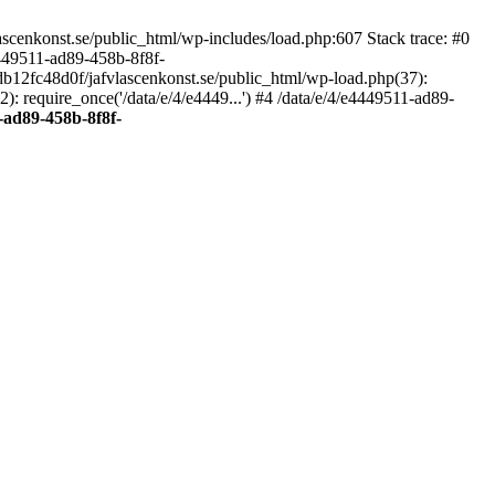
scenkonst.se/public_html/wp-includes/load.php:607 Stack trace: #0
4449511-ad89-458b-8f8f-
7db12fc48d0f/jafvlascenkonst.se/public_html/wp-load.php(37):
: require_once('/data/e/4/e4449...') #4 /data/e/4/e4449511-ad89-
-ad89-458b-8f8f-