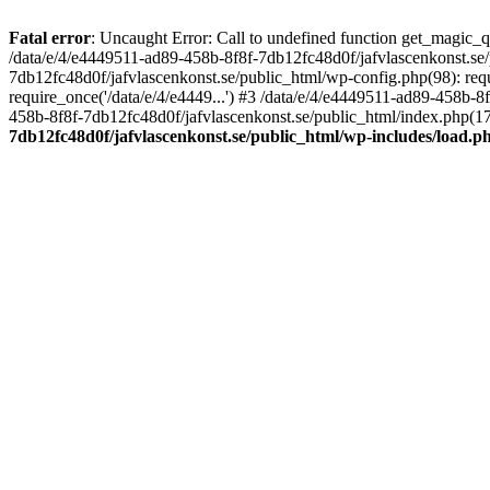
Fatal error
: Uncaught Error: Call to undefined function get_magic_
/data/e/4/e4449511-ad89-458b-8f8f-7db12fc48d0f/jafvlascenkonst.se
7db12fc48d0f/jafvlascenkonst.se/public_html/wp-config.php(98): requ
require_once('/data/e/4/e4449...') #3 /data/e/4/e4449511-ad89-458b-8
458b-8f8f-7db12fc48d0f/jafvlascenkonst.se/public_html/index.php(17):
7db12fc48d0f/jafvlascenkonst.se/public_html/wp-includes/load.p