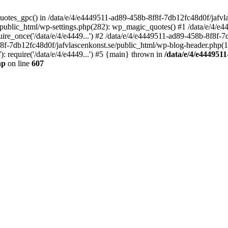
quotes_gpc() in /data/e/4/e4449511-ad89-458b-8f8f-7db12fc48d0f/jafvla
/public_html/wp-settings.php(282): wp_magic_quotes() #1 /data/e/4/e
ire_once('/data/e/4/e4449...') #2 /data/e/4/e4449511-ad89-458b-8f8f-
f8f-7db12fc48d0f/jafvlascenkonst.se/public_html/wp-blog-header.php(12)
 require('/data/e/4/e4449...') #5 {main} thrown in
/data/e/4/e4449511
hp
on line
607