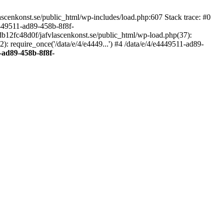
scenkonst.se/public_html/wp-includes/load.php:607 Stack trace: #0
4449511-ad89-458b-8f8f-
7db12fc48d0f/jafvlascenkonst.se/public_html/wp-load.php(37):
: require_once('/data/e/4/e4449...') #4 /data/e/4/e4449511-ad89-
-ad89-458b-8f8f-