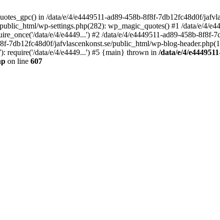
quotes_gpc() in /data/e/4/e4449511-ad89-458b-8f8f-7db12fc48d0f/jafvla
/public_html/wp-settings.php(282): wp_magic_quotes() #1 /data/e/4/e
ire_once('/data/e/4/e4449...') #2 /data/e/4/e4449511-ad89-458b-8f8f-
f8f-7db12fc48d0f/jafvlascenkonst.se/public_html/wp-blog-header.php(12)
 require('/data/e/4/e4449...') #5 {main} thrown in
/data/e/4/e4449511
hp
on line
607