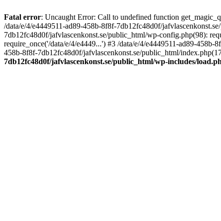
Fatal error
: Uncaught Error: Call to undefined function get_magic_
/data/e/4/e4449511-ad89-458b-8f8f-7db12fc48d0f/jafvlascenkonst.se
7db12fc48d0f/jafvlascenkonst.se/public_html/wp-config.php(98): requ
require_once('/data/e/4/e4449...') #3 /data/e/4/e4449511-ad89-458b-8
458b-8f8f-7db12fc48d0f/jafvlascenkonst.se/public_html/index.php(17):
7db12fc48d0f/jafvlascenkonst.se/public_html/wp-includes/load.p