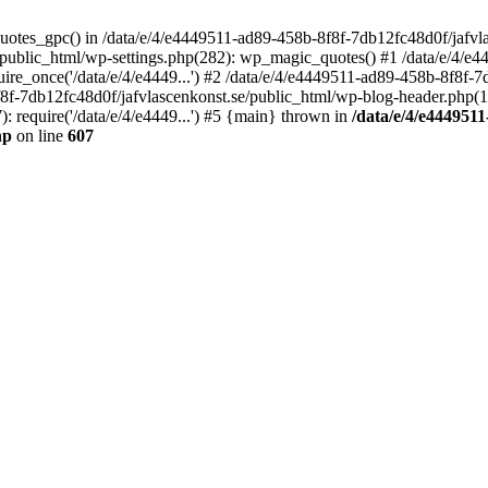
quotes_gpc() in /data/e/4/e4449511-ad89-458b-8f8f-7db12fc48d0f/jafvla
/public_html/wp-settings.php(282): wp_magic_quotes() #1 /data/e/4/e
ire_once('/data/e/4/e4449...') #2 /data/e/4/e4449511-ad89-458b-8f8f-
f8f-7db12fc48d0f/jafvlascenkonst.se/public_html/wp-blog-header.php(12)
 require('/data/e/4/e4449...') #5 {main} thrown in
/data/e/4/e4449511
hp
on line
607