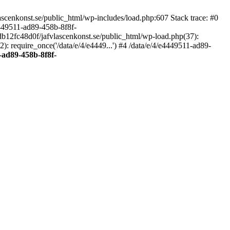
scenkonst.se/public_html/wp-includes/load.php:607 Stack trace: #0
4449511-ad89-458b-8f8f-
7db12fc48d0f/jafvlascenkonst.se/public_html/wp-load.php(37):
: require_once('/data/e/4/e4449...') #4 /data/e/4/e4449511-ad89-
-ad89-458b-8f8f-