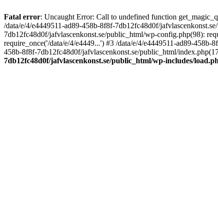
Fatal error
: Uncaught Error: Call to undefined function get_magic_
/data/e/4/e4449511-ad89-458b-8f8f-7db12fc48d0f/jafvlascenkonst.se
7db12fc48d0f/jafvlascenkonst.se/public_html/wp-config.php(98): requ
require_once('/data/e/4/e4449...') #3 /data/e/4/e4449511-ad89-458b-8
458b-8f8f-7db12fc48d0f/jafvlascenkonst.se/public_html/index.php(17):
7db12fc48d0f/jafvlascenkonst.se/public_html/wp-includes/load.p