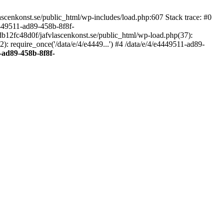
scenkonst.se/public_html/wp-includes/load.php:607 Stack trace: #0
4449511-ad89-458b-8f8f-
7db12fc48d0f/jafvlascenkonst.se/public_html/wp-load.php(37):
: require_once('/data/e/4/e4449...') #4 /data/e/4/e4449511-ad89-
-ad89-458b-8f8f-