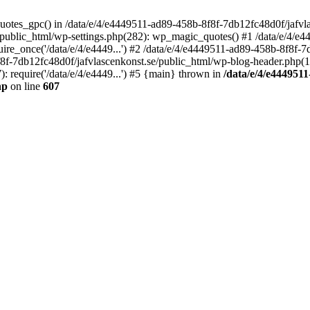
quotes_gpc() in /data/e/4/e4449511-ad89-458b-8f8f-7db12fc48d0f/jafvla
/public_html/wp-settings.php(282): wp_magic_quotes() #1 /data/e/4/e
ire_once('/data/e/4/e4449...') #2 /data/e/4/e4449511-ad89-458b-8f8f-
f8f-7db12fc48d0f/jafvlascenkonst.se/public_html/wp-blog-header.php(12)
 require('/data/e/4/e4449...') #5 {main} thrown in
/data/e/4/e4449511
hp
on line
607