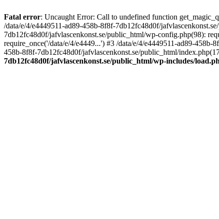
Fatal error
: Uncaught Error: Call to undefined function get_magic_
/data/e/4/e4449511-ad89-458b-8f8f-7db12fc48d0f/jafvlascenkonst.se
7db12fc48d0f/jafvlascenkonst.se/public_html/wp-config.php(98): requ
require_once('/data/e/4/e4449...') #3 /data/e/4/e4449511-ad89-458b-8
458b-8f8f-7db12fc48d0f/jafvlascenkonst.se/public_html/index.php(17):
7db12fc48d0f/jafvlascenkonst.se/public_html/wp-includes/load.p