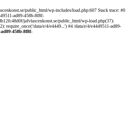
scenkonst.se/public_html/wp-includes/load.php:607 Stack trace: #0
4449511-ad89-458b-8f8f-
7db12fc48d0f/jafvlascenkonst.se/public_html/wp-load.php(37):
: require_once('/data/e/4/e4449...') #4 /data/e/4/e4449511-ad89-
-ad89-458b-8f8f-