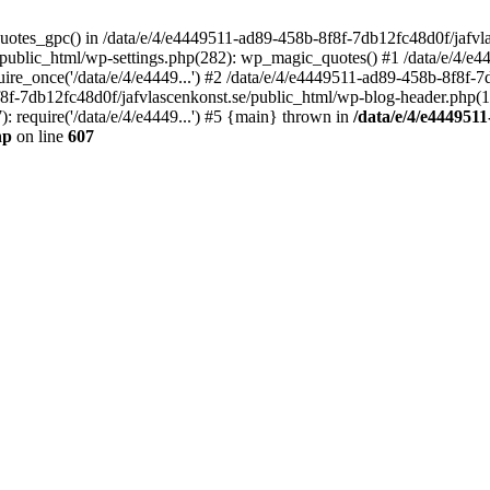
quotes_gpc() in /data/e/4/e4449511-ad89-458b-8f8f-7db12fc48d0f/jafvla
/public_html/wp-settings.php(282): wp_magic_quotes() #1 /data/e/4/e
ire_once('/data/e/4/e4449...') #2 /data/e/4/e4449511-ad89-458b-8f8f-
f8f-7db12fc48d0f/jafvlascenkonst.se/public_html/wp-blog-header.php(12)
 require('/data/e/4/e4449...') #5 {main} thrown in
/data/e/4/e4449511
hp
on line
607