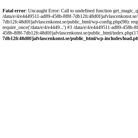
Fatal error
: Uncaught Error: Call to undefined function get_magic_
/data/e/4/e4449511-ad89-458b-8f8f-7db12fc48d0f/jafvlascenkonst.se
7db12fc48d0f/jafvlascenkonst.se/public_html/wp-config.php(98): requ
require_once('/data/e/4/e4449...') #3 /data/e/4/e4449511-ad89-458b-8
458b-8f8f-7db12fc48d0f/jafvlascenkonst.se/public_html/index.php(17):
7db12fc48d0f/jafvlascenkonst.se/public_html/wp-includes/load.p