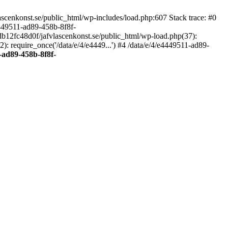
scenkonst.se/public_html/wp-includes/load.php:607 Stack trace: #0
4449511-ad89-458b-8f8f-
7db12fc48d0f/jafvlascenkonst.se/public_html/wp-load.php(37):
: require_once('/data/e/4/e4449...') #4 /data/e/4/e4449511-ad89-
-ad89-458b-8f8f-