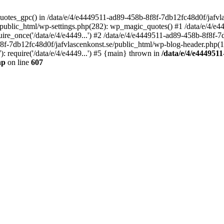
quotes_gpc() in /data/e/4/e4449511-ad89-458b-8f8f-7db12fc48d0f/jafvla
/public_html/wp-settings.php(282): wp_magic_quotes() #1 /data/e/4/e
ire_once('/data/e/4/e4449...') #2 /data/e/4/e4449511-ad89-458b-8f8f-
f8f-7db12fc48d0f/jafvlascenkonst.se/public_html/wp-blog-header.php(12)
 require('/data/e/4/e4449...') #5 {main} thrown in
/data/e/4/e4449511
hp
on line
607