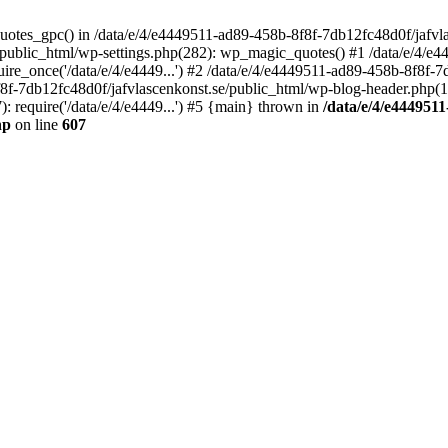
quotes_gpc() in /data/e/4/e4449511-ad89-458b-8f8f-7db12fc48d0f/jafvla
/public_html/wp-settings.php(282): wp_magic_quotes() #1 /data/e/4/e
ire_once('/data/e/4/e4449...') #2 /data/e/4/e4449511-ad89-458b-8f8f-
f8f-7db12fc48d0f/jafvlascenkonst.se/public_html/wp-blog-header.php(12)
 require('/data/e/4/e4449...') #5 {main} thrown in
/data/e/4/e4449511
hp
on line
607