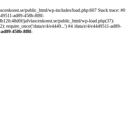
scenkonst.se/public_html/wp-includes/load.php:607 Stack trace: #0
4449511-ad89-458b-8f8f-
7db12fc48d0f/jafvlascenkonst.se/public_html/wp-load.php(37):
: require_once('/data/e/4/e4449...') #4 /data/e/4/e4449511-ad89-
-ad89-458b-8f8f-