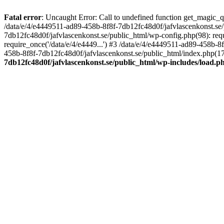
Fatal error
: Uncaught Error: Call to undefined function get_magic_
/data/e/4/e4449511-ad89-458b-8f8f-7db12fc48d0f/jafvlascenkonst.se
7db12fc48d0f/jafvlascenkonst.se/public_html/wp-config.php(98): requ
require_once('/data/e/4/e4449...') #3 /data/e/4/e4449511-ad89-458b-8
458b-8f8f-7db12fc48d0f/jafvlascenkonst.se/public_html/index.php(17):
7db12fc48d0f/jafvlascenkonst.se/public_html/wp-includes/load.p