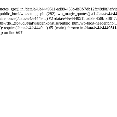
quotes_gpc() in /data/e/4/e4449511-ad89-458b-8f8f-7db12fc48d0f/jafvla
/public_html/wp-settings.php(282): wp_magic_quotes() #1 /data/e/4/e
ire_once('/data/e/4/e4449...') #2 /data/e/4/e4449511-ad89-458b-8f8f-
f8f-7db12fc48d0f/jafvlascenkonst.se/public_html/wp-blog-header.php(12)
 require('/data/e/4/e4449...') #5 {main} thrown in
/data/e/4/e4449511
hp
on line
607