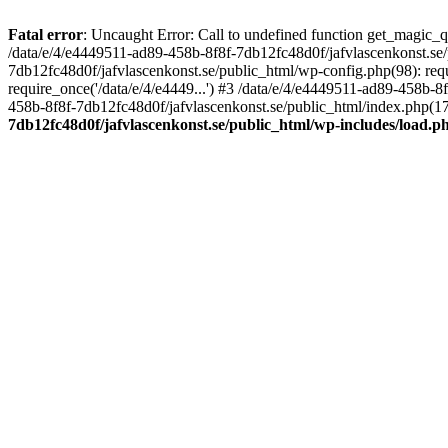
Fatal error
: Uncaught Error: Call to undefined function get_magic_
/data/e/4/e4449511-ad89-458b-8f8f-7db12fc48d0f/jafvlascenkonst.se
7db12fc48d0f/jafvlascenkonst.se/public_html/wp-config.php(98): requ
require_once('/data/e/4/e4449...') #3 /data/e/4/e4449511-ad89-458b-8
458b-8f8f-7db12fc48d0f/jafvlascenkonst.se/public_html/index.php(17):
7db12fc48d0f/jafvlascenkonst.se/public_html/wp-includes/load.p