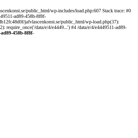
scenkonst.se/public_html/wp-includes/load.php:607 Stack trace: #0
4449511-ad89-458b-8f8f-
7db12fc48d0f/jafvlascenkonst.se/public_html/wp-load.php(37):
: require_once('/data/e/4/e4449...') #4 /data/e/4/e4449511-ad89-
-ad89-458b-8f8f-